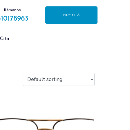
llámanos
PIDE CITA
610178963
 Cita