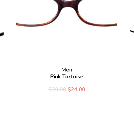
Men
Pink Tortoise
$
30.00
$
24.00