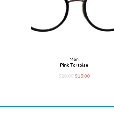
Men
Pink Tortoise
$
20.00
$
15.00