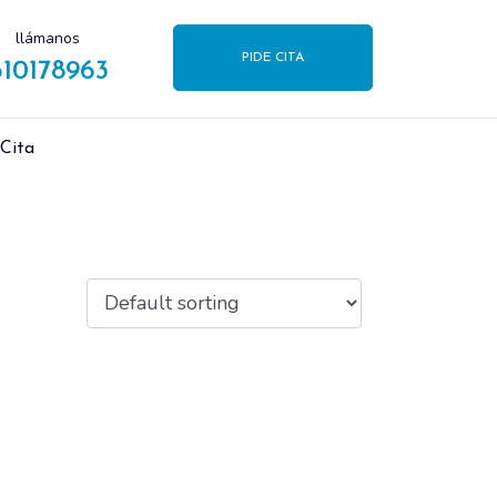
llámanos
PIDE CITA
610178963
 Cita