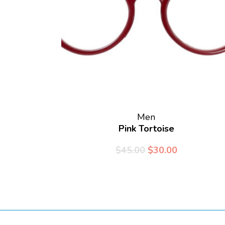
Men
Pink Tortoise
$
45.00
$
30.00